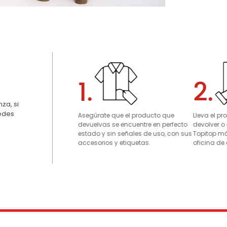
1.
2.
za, si
uedes
Asegúrate que el producto que
Lleva el p
devuelvas se encuentre en perfecto
devolver o
estado y sin señales de uso, con sus
Topitop má
accesorios y etiquetas.
oficina de 