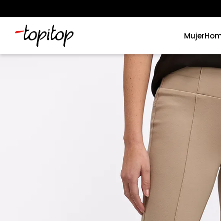
Mujer
Hom
Términos más buscados
1
.
xiomi
2
.
polos
3
.
casaca hombre
4
.
casacas
5
.
polo mujer
6
.
polos mujer
7
.
polos hombre
8
.
polo