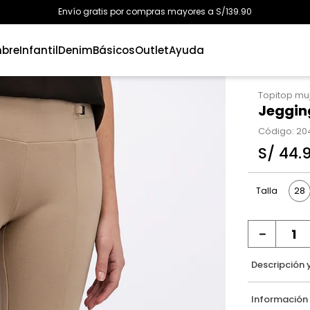
Envío gratis por compras mayores a S/139.90
bre
Infantil
Denim
Básicos
Outlet
Ayuda
Topitop mu
Jeggin
Código
:
20
S/
44
.
28
Talla
－
Descripción 