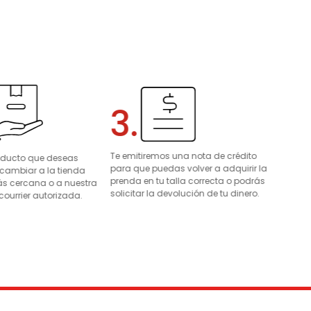
3.
Te emitiremos una nota de crédito
roducto que deseas
para que puedas volver a adquirir la
 cambiar a la tienda
prenda en tu talla correcta o podrás
s cercana o a nuestra
solicitar la devolución de tu dinero.
courrier autorizada.