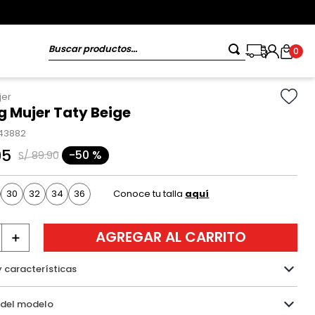
Buscar productos...
0
jer
g Mujer Taty Beige
43882
95
-
50 %
S/
89
.
90
30
32
34
36
Conoce tu talla
aquí
AGREGAR AL CARRITO
＋
y características
Información del modelo