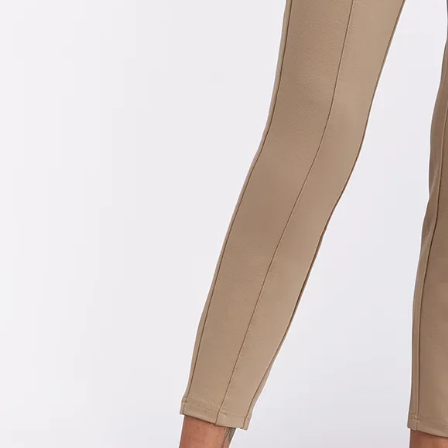
9
.
hawk
10
.
casaca