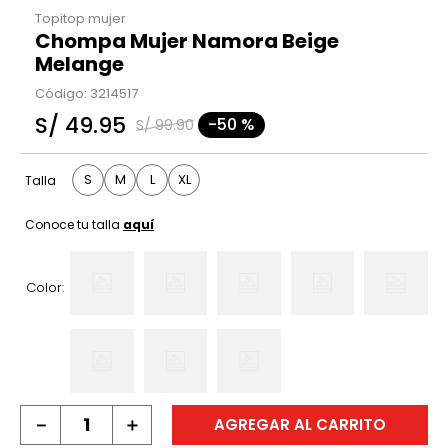
Topitop mujer
Chompa Mujer Namora Beige
Melange
Código
:
3214517
S/
49
.
95
-
50 %
S/
99
.
90
S
M
L
XL
Talla
Conoce tu talla
aquí
Color:
－
＋
AGREGAR AL CARRITO