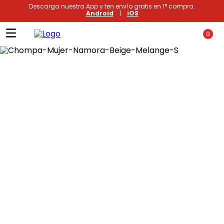
Descarga nuestra App y ten envío gratis en 1° compra.
Android
|
iOS
0
Términos más buscados
1
.
xiomi
2
.
polos
3
.
casaca hombre
4
.
casacas
5
.
polo mujer
6
.
polos mujer
7
.
polos hombre
8
.
polo