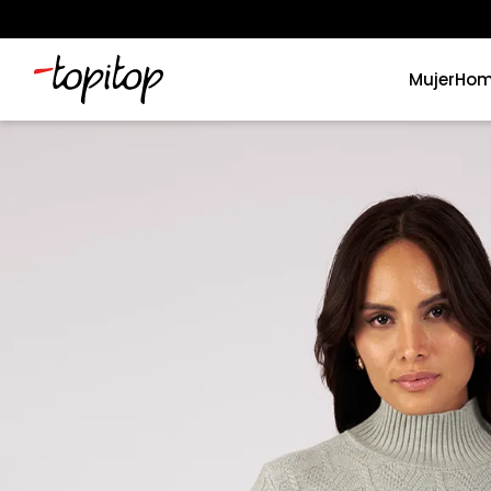
Mujer
Hom
Términos más buscados
1
.
xiomi
2
.
polos
3
.
casaca hombre
4
.
casacas
5
.
polo mujer
6
.
polos mujer
7
.
polos hombre
8
.
polo