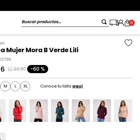
Buscar productos...
0
jer
 Mujer Mora B Verde Lili
22758
96
-
60 %
S/
99
.
90
M
L
XL
Conoce tu talla
aquí