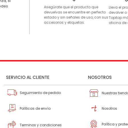
za, si
uedes
Asegúrate que el producto que
Lleva el p
devuelvas se encuentre en perfecto
devolver o
estado y sin señales de uso, con sus
Topitop má
accesorios y etiquetas.
oficina de 
SERVICIO AL CLIENTE
NOSOTROS
Seguimiento de pedido
Nuestras tiend
Políticas de envío
Nosotros
Política y prot
Terminos y condiciones