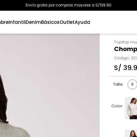
Envío gratis por compras mayores a S/139.90
bre
Infantil
Denim
Básicos
Outlet
Ayuda
Topitop mu
Chompa
Código
:
32
S/
39
.
S
Talla
Color: