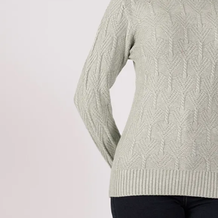
9
.
hawk
10
.
casaca