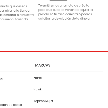
Te emitiremos una nota de crédito
roducto que deseas
para que puedas volver a adquirir la
 cambiar a la tienda
prenda en tu talla correcta o podrás
s cercana o a nuestra
solicitar la devolución de tu dinero.
courrier autorizada.
MARCAS
Xiomi
as
Hawk
Topitop Mujer
ección de datos