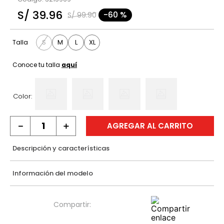
9
.
polo
S/
39
.
96
-
60 %
S/
99
.
90
10
.
casaca
S
M
L
XL
Talla
Conoce tu talla
aquí
Color:
－
＋
AGREGAR AL CARRITO
Descripción y características
Información del modelo