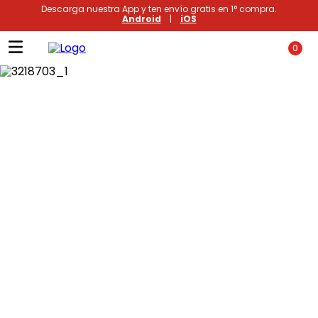
Descarga nuestra App y ten envío gratis en 1° compra.
Android
|
iOS
0
Términos más buscados
1
.
xiomi
2
.
polos
3
.
casaca hombre
4
.
casacas
5
.
polo mujer
6
.
polos mujer
7
.
polos hombre
8
.
polo