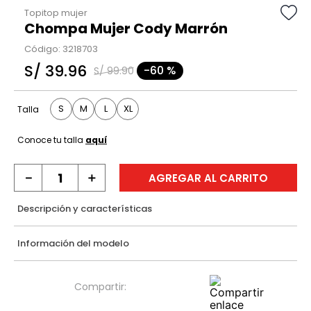
Topitop mujer
Chompa Mujer Cody Marrón
Código
:
3218703
S/
39
.
96
-
60 %
S/
99
.
90
S
M
L
XL
Talla
Conoce tu talla
aquí
－
＋
AGREGAR AL CARRITO
Descripción y características
Información del modelo