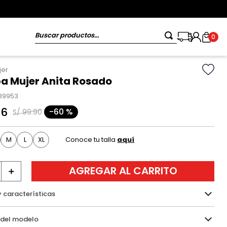
Buscar productos...
0
jer
 Mujer Anita Rosado
39953
96
-
60 %
S/
99
.
90
M
L
XL
Conoce tu talla
aquí
AGREGAR AL CARRITO
＋
y características
Información del modelo