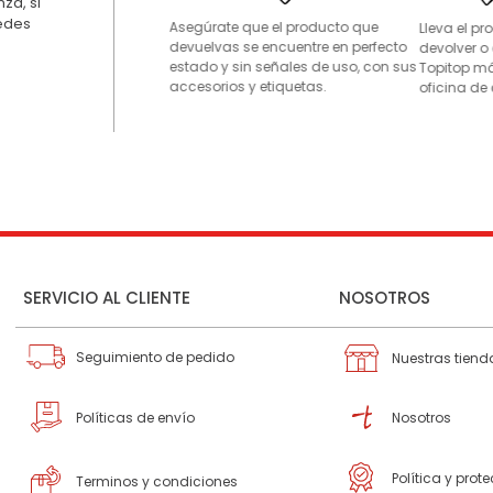
za, si
uedes
Asegúrate que el producto que
Lleva el p
devuelvas se encuentre en perfecto
devolver o
estado y sin señales de uso, con sus
Topitop má
accesorios y etiquetas.
oficina de 
SERVICIO AL CLIENTE
NOSOTROS
Seguimiento de pedido
Nuestras tiend
Políticas de envío
Nosotros
Política y prot
Terminos y condiciones