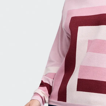
9
.
hawk
10
.
casaca