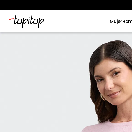
Mujer
Hom
Términos más buscados
1
.
xiomi
2
.
polos
3
.
casaca hombre
4
.
casacas
5
.
polo mujer
6
.
polos mujer
7
.
polos hombre
8
.
polo