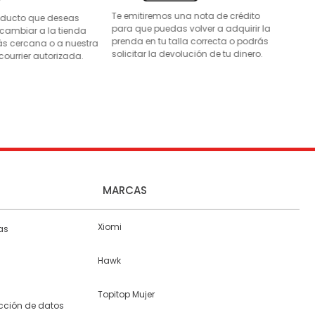
Te emitiremos una nota de crédito
roducto que deseas
para que puedas volver a adquirir la
 cambiar a la tienda
prenda en tu talla correcta o podrás
s cercana o a nuestra
solicitar la devolución de tu dinero.
courrier autorizada.
MARCAS
Xiomi
as
Hawk
Topitop Mujer
ección de datos