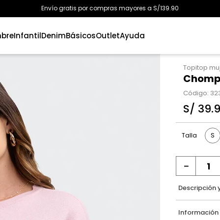
Envío gratis por compras mayores a S/139.90
bre
Infantil
Denim
Básicos
Outlet
Ayuda
Topitop mu
Chompa
Código
:
32
S/
39
.
S
Talla
－
Descripción 