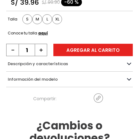
S/
39
.
96
-
60 %
S/
99
.
90
9
.
hawk
10
.
casaca
S
M
L
XL
Talla
Conoce tu talla
aquí
－
＋
AGREGAR AL CARRITO
Descripción y características
Información del modelo
¿Cambios o
devoluciones?