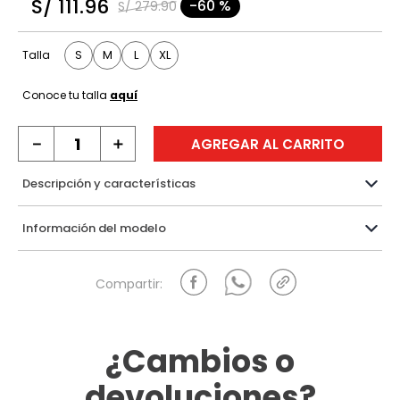
S/
111
.
96
-
60 %
S/
279
.
90
9
.
hawk
10
.
casaca
S
M
L
XL
Talla
Conoce tu talla
aquí
－
＋
AGREGAR AL CARRITO
Descripción y características
Información del modelo
¿Cambios o
devoluciones?