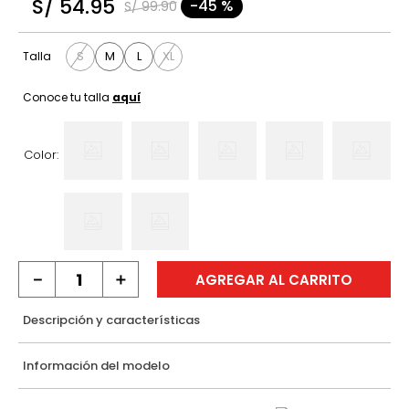
S/
54
.
95
-
45 %
S/
99
.
90
9
.
hawk
10
.
casaca
S
M
L
XL
Talla
Conoce tu talla
aquí
Color:
－
＋
AGREGAR AL CARRITO
Descripción y características
Información del modelo