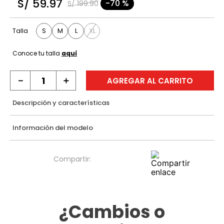
S/
59
.
97
-
70 %
S/
199
.
90
9
.
hawk
10
.
casaca
S
M
L
XL
Talla
Conoce tu talla
aquí
－
＋
AGREGAR AL CARRITO
Descripción y características
Información del modelo
¿Cambios o