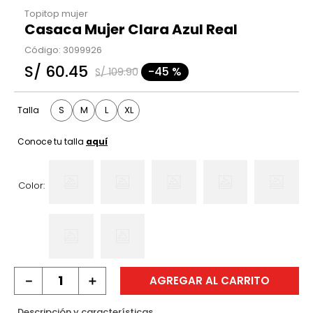
Topitop mujer
Casaca Mujer Clara Azul Real
Código
:
3099926
S/
60
.
45
-
45 %
S/
109
.
90
S
M
L
XL
Talla
Conoce tu talla
aquí
Color:
－
＋
AGREGAR AL CARRITO
Descripción y características