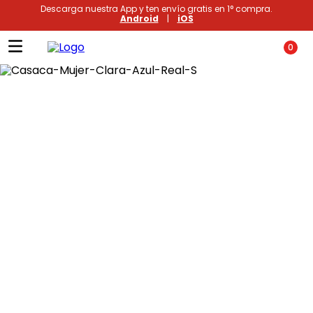
Descarga nuestra App y ten envío gratis en 1° compra.
Android
|
iOS
0
Términos más buscados
1
.
xiomi
2
.
polos
3
.
casaca hombre
4
.
casacas
5
.
polo mujer
6
.
polos mujer
7
.
polos hombre
8
.
polo