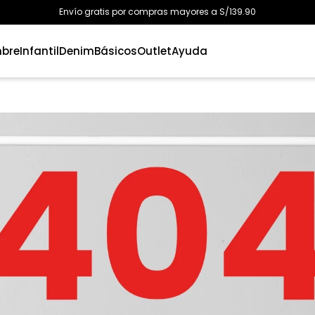
Envío gratis por compras mayores a S/139.90
bre
Infantil
Denim
Básicos
Outlet
Ayuda