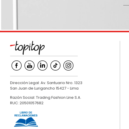
9
.
hawk
10
.
casaca
Dirección Legal: Av. Santuario Nro. 1323
San Juan de Lurigancho 15427 - Lima
Razón Social: Trading Fashion Line S.A.
RUC: 20501057682