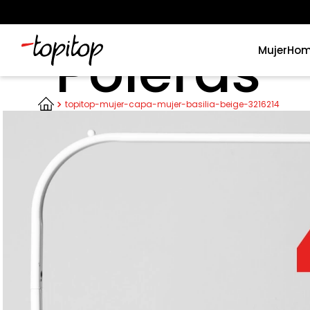
Poleras
Mujer
Hom
Términos más buscados
topitop-mujer-capa-mujer-basilia-beige-3216214
1
.
xiomi
2
.
polos
3
.
casaca hombre
4
.
casacas
5
.
polo mujer
6
.
polos mujer
7
.
polos hombre
8
.
polo