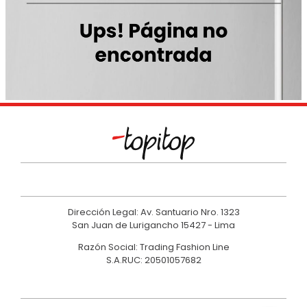
9
.
polo
10
.
casaca
Dirección Legal: Av. Santuario Nro. 1323
San Juan de Lurigancho 15427 - Lima
Razón Social: Trading Fashion Line
S.A.RUC: 20501057682