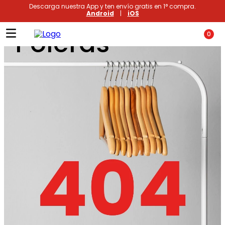
Descarga nuestra App y ten envío gratis en 1° compra.
Android
|
iOS
Poleras
0
Términos más buscados
1
.
xiomi
2
.
polos
3
.
casaca hombre
4
.
casacas
5
.
polo mujer
6
.
polos mujer
7
.
polo hombre
8
.
polos hombre