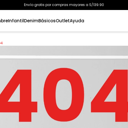
Envío gratis por compras mayores a S/139.90
bre
Infantil
Denim
Básicos
Outlet
Ayuda
94