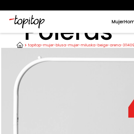
Poleras
Mujer
Hom
Términos más buscados
topitop-mujer-blusa-mujer-miluska-beige-arena-31140
1
.
xiomi
2
.
polos
3
.
polos mujer
4
.
casaca hombre
5
.
casacas
6
.
polo mujer
7
.
polos hombre
8
.
polo