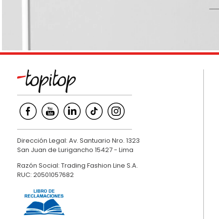
9
.
hawk
10
.
casaca
Dirección Legal: Av. Santuario Nro. 1323
San Juan de Lurigancho 15427 - Lima
Razón Social: Trading Fashion Line S.A.
RUC: 20501057682