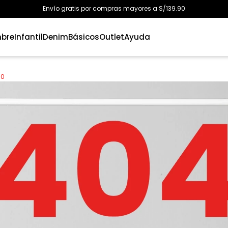
Envío gratis por compras mayores a S/139.90
bre
Infantil
Denim
Básicos
Outlet
Ayuda
00