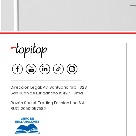
9
.
hawk
10
.
casaca
Dirección Legal: Av. Santuario Nro. 1323
San Juan de Lurigancho 15427 - Lima
Razón Social: Trading Fashion Line S.A.
RUC: 20501057682