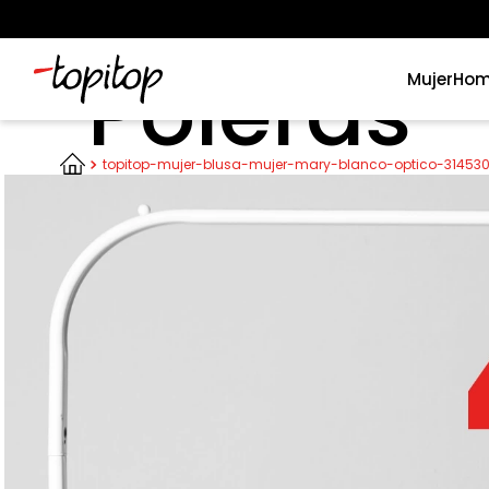
Poleras
Mujer
Hom
Términos más buscados
topitop-mujer-blusa-mujer-mary-blanco-optico-31453
1
.
xiomi
2
.
polos
3
.
casaca hombre
4
.
casacas
5
.
polo mujer
6
.
polos mujer
7
.
polos hombre
8
.
polo