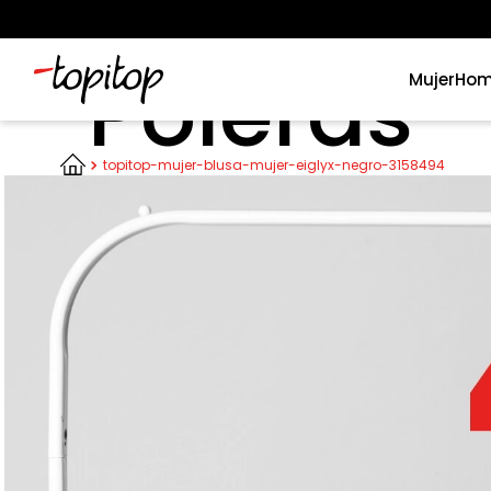
Poleras
Mujer
Hom
Términos más buscados
topitop-mujer-blusa-mujer-eiglyx-negro-3158494
1
.
xiomi
2
.
polos
3
.
polos mujer
4
.
casaca hombre
5
.
casacas
6
.
polo mujer
7
.
polos hombre
8
.
polo