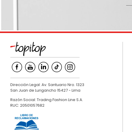
9
.
hawk
10
.
casaca
Dirección Legal: Av. Santuario Nro. 1323
San Juan de Lurigancho 15427 - Lima
Razón Social: Trading Fashion Line S.A.
RUC: 20501057682