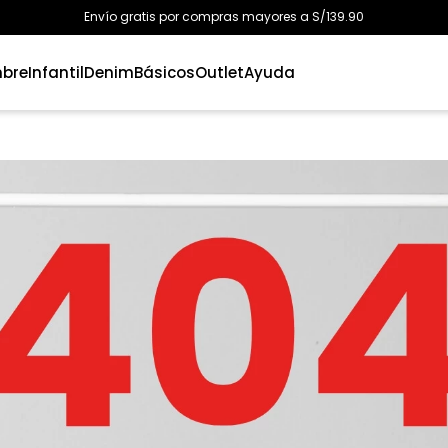
Envío gratis por compras mayores a S/139.90
bre
Infantil
Denim
Básicos
Outlet
Ayuda