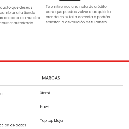
Te emitiremos una nota de crédito
roducto que deseas
para que puedas volver a adquirir la
 cambiar a la tienda
prenda en tu talla correcta o podrás
s cercana o a nuestra
solicitar la devolución de tu dinero.
courrier autorizada.
MARCAS
Xiomi
as
Hawk
Topitop Mujer
ección de datos