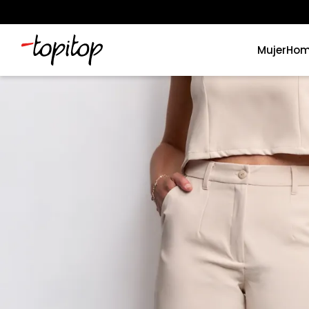
Mujer
Hom
Términos más buscados
1
.
xiomi
2
.
polos
3
.
casaca hombre
4
.
casacas
5
.
polo mujer
6
.
polos mujer
7
.
polos hombre
8
.
polo