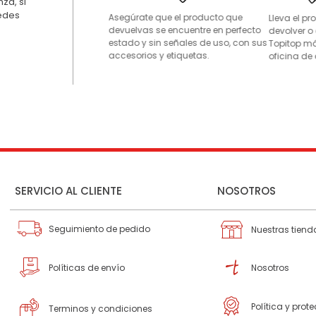
za, si
uedes
Asegúrate que el producto que
Lleva el p
devuelvas se encuentre en perfecto
devolver o
estado y sin señales de uso, con sus
Topitop má
accesorios y etiquetas.
oficina de 
SERVICIO AL CLIENTE
NOSOTROS
Seguimiento de pedido
Nuestras tiend
Políticas de envío
Nosotros
Política y prot
Terminos y condiciones