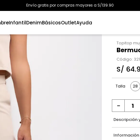
Envío gratis por compras mayores a S/139.90
bre
Infantil
Denim
Básicos
Outlet
Ayuda
Topitop mu
Bermud
Código
:
32
S/
64
.
28
Talla
－
Descripción 