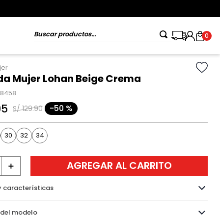
Buscar productos...
0
jer
a Mujer Lohan Beige Crema
18458
95
-
50 %
S/
129
.
90
30
32
34
AGREGAR AL CARRITO
＋
y características
Información del modelo