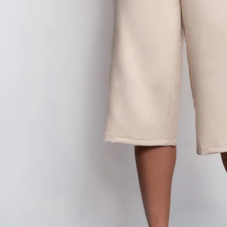
9
.
hawk
10
.
casaca