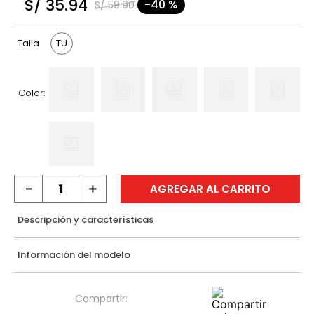
S/
35
.
94
-
40 %
S/
59
.
90
9
.
hawk
10
.
casaca
TU
Talla
Color:
－
＋
AGREGAR AL CARRITO
Descripción y características
Información del modelo