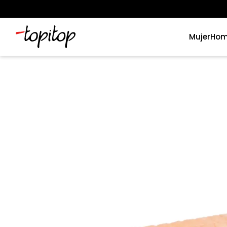
Mujer
Hom
Términos más buscados
1
.
xiomi
2
.
polos
3
.
polos mujer
4
.
casacas
5
.
casaca hombre
6
.
polo mujer
7
.
polos hombre
8
.
polo