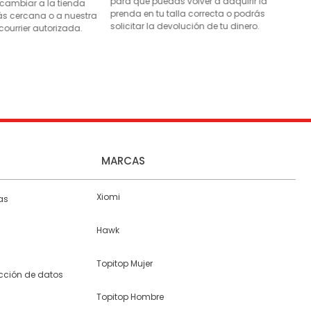
para que puedas volver a adquirir la
 cambiar a la tienda
prenda en tu talla correcta o podrás
s cercana o a nuestra
solicitar la devolución de tu dinero.
courrier autorizada.
MARCAS
Xiomi
as
Hawk
Topitop Mujer
ección de datos
Topitop Hombre