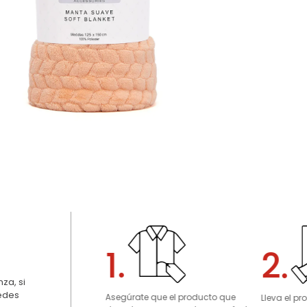
1.
2.
za, si
uedes
Asegúrate que el producto que
Lleva el p