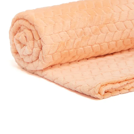
9
.
hawk
10
.
casaca