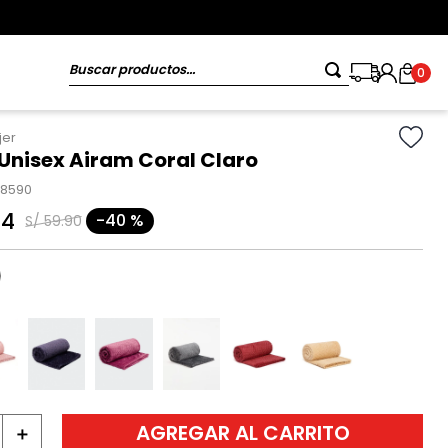
Buscar productos...
0
jer
Unisex Airam Coral Claro
18590
94
-
40 %
S/
59
.
90
AGREGAR AL CARRITO
＋