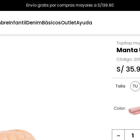
Envío gratis por compras mayores a S/139.90
bre
Infantil
Denim
Básicos
Outlet
Ayuda
Topitop mu
Manta 
Código
:
20
S/
35
.
TU
Talla
Color:
－