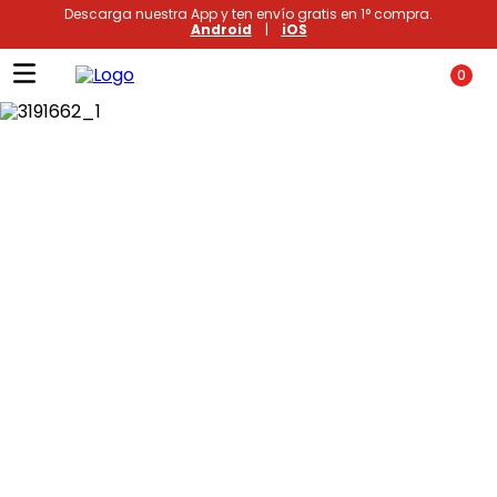
Descarga nuestra App y ten envío gratis en 1° compra.
Android
|
iOS
0
Términos más buscados
1
.
xiomi
2
.
polos
3
.
casaca hombre
4
.
polo mujer
5
.
casacas
6
.
polos mujer
7
.
polos hombre
8
.
polo