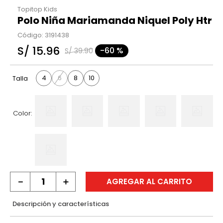
Topitop Kids
Polo Niña Mariamanda Niquel Poly Htr
Código
:
3191438
S/
15
.
96
-
60 %
S/
39
.
90
4
6
8
10
Talla
Color:
－
＋
AGREGAR AL CARRITO
Descripción y características