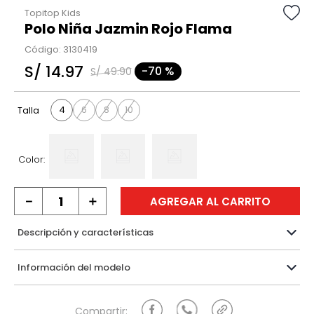
Topitop Kids
Polo Niña Jazmin Rojo Flama
Código
:
3130419
S/
14
.
97
-
70 %
S/
49
.
90
4
6
8
10
Talla
Color:
－
＋
AGREGAR AL CARRITO
Descripción y características
Información del modelo