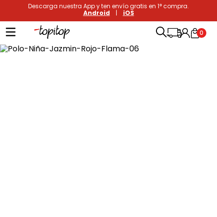
Descarga nuestra App y ten envío gratis en 1° compra.
Android
|
iOS
0
Términos más buscados
1
.
xiomi
2
.
polos
3
.
polos mujer
4
.
casaca hombre
5
.
casacas
6
.
polo mujer
7
.
polos hombre
8
.
polo