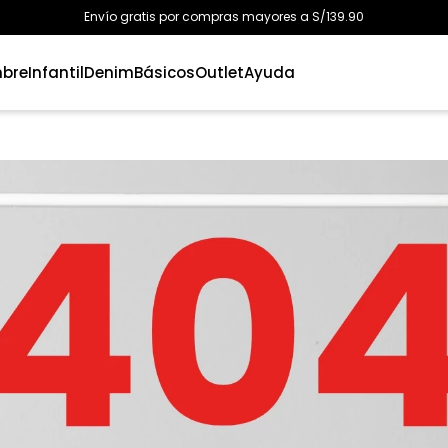
Envío gratis por compras mayores a S/139.90
bre
Infantil
Denim
Básicos
Outlet
Ayuda