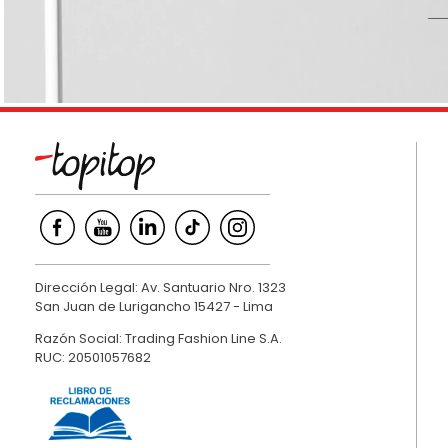
9
.
hawk
10
.
casaca
Dirección Legal: Av. Santuario Nro. 1323
San Juan de Lurigancho 15427 - Lima
Razón Social: Trading Fashion Line S.A.
RUC: 20501057682