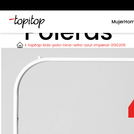
Poleras
Mujer
Hom
Términos más buscados
topitop-kids-polo-nina-arita-azul-imperial-3130205
1
.
xiomi
2
.
polos
3
.
polos mujer
4
.
casacas
5
.
casaca hombre
6
.
polo mujer
7
.
polos hombre
8
.
polo