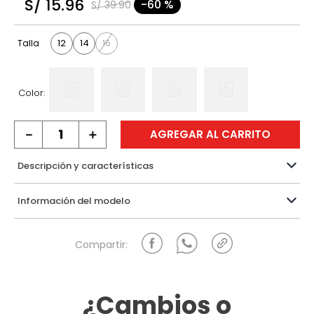
S/
15
.
96
-
60 %
S/
39
.
90
9
.
hawk
10
.
casaca
12
14
16
Talla
Color:
－
＋
AGREGAR AL CARRITO
Descripción y características
Información del modelo
¿Cambios o