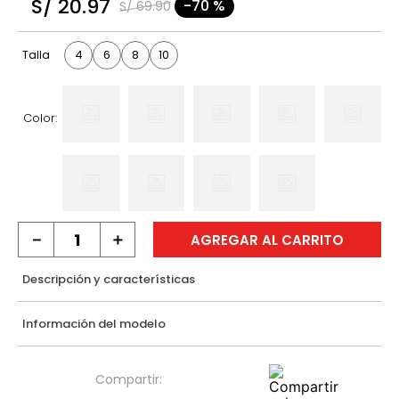
S/
20
.
97
-
70 %
S/
69
.
90
9
.
hawk
10
.
casaca
4
6
8
10
Talla
Color:
－
＋
AGREGAR AL CARRITO
Descripción y características
Información del modelo