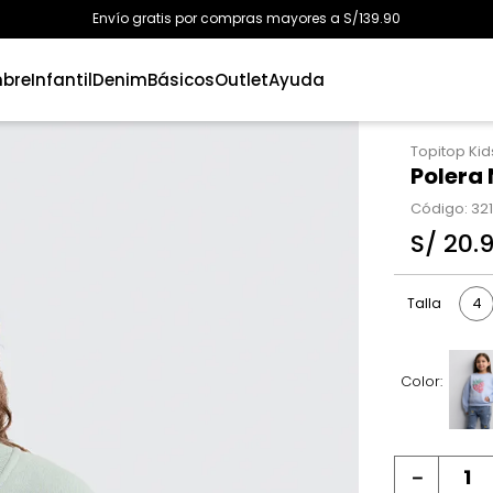
Envío gratis por compras mayores a S/139.90
bre
Infantil
Denim
Básicos
Outlet
Ayuda
Topitop Kid
Polera
Código
:
32
S/
20
.
4
Talla
Color:
－