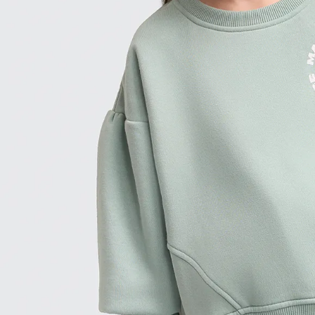
9
.
hawk
10
.
casaca