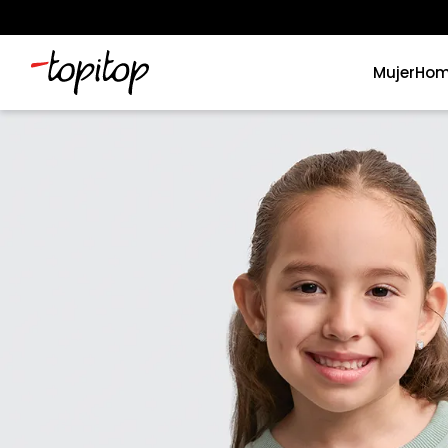
Mujer
Hom
Términos más buscados
1
.
xiomi
2
.
polos
3
.
casaca hombre
4
.
casacas
5
.
polo mujer
6
.
polos mujer
7
.
polos hombre
8
.
polo