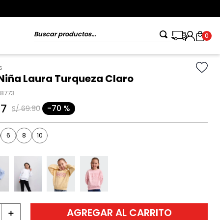
Buscar productos...
0
s
 Niña Laura Turqueza Claro
18773
97
-
70 %
S/
69
.
90
6
8
10
AGREGAR AL CARRITO
＋