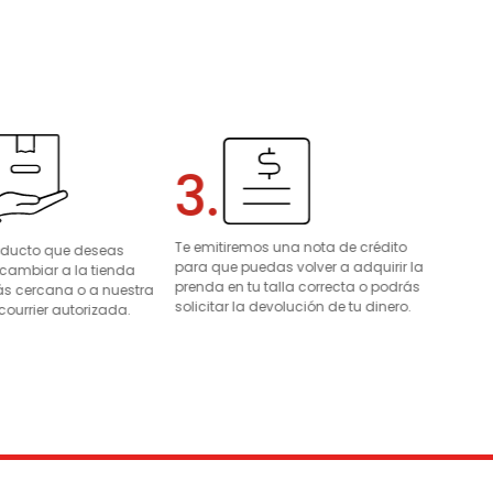
3.
Te emitiremos una nota de crédito
roducto que deseas
para que puedas volver a adquirir la
 cambiar a la tienda
prenda en tu talla correcta o podrás
s cercana o a nuestra
solicitar la devolución de tu dinero.
courrier autorizada.