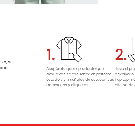
1.
2.
za, si
uedes
Asegúrate que el producto que
Lleva el p
devuelvas se encuentre en perfecto
devolver o
estado y sin señales de uso, con sus
Topitop má
accesorios y etiquetas.
oficina de 