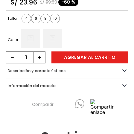
S/
23
.
96
-
60 %
S/
59
.
90
9
.
hawk
10
.
casaca
4
6
8
10
Talla
Color:
－
＋
AGREGAR AL CARRITO
Descripción y características
Información del modelo