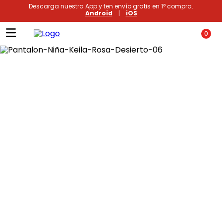
Descarga nuestra App y ten envío gratis en 1° compra.
Android
|
iOS
0
Términos más buscados
1
.
xiomi
2
.
polos
3
.
casaca hombre
4
.
casacas
5
.
polo mujer
6
.
polos mujer
7
.
polos hombre
8
.
polo