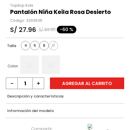
Topitop Kids
Pantalón Niña Keila Rosa Desierto
Código
:
3203535
S/
27
.
96
-
60 %
S/
69
.
90
4
6
8
10
Talla
Color:
－
＋
AGREGAR AL CARRITO
Descripción y características
Información del modelo