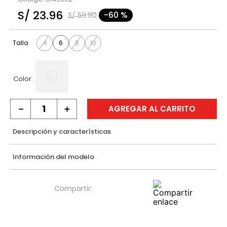
9
.
casaca
S/
23
.
96
-
60 %
S/
59
.
90
10
.
casaca mujer
4
6
8
10
Talla
Color:
－
＋
AGREGAR AL CARRITO
Descripción y características
Información del modelo