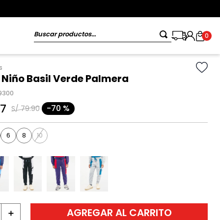
Buscar productos...
0
s
 Niño Basil Verde Palmera
19300
7
-
70 %
S/
79
.
90
6
8
10
AGREGAR AL CARRITO
＋