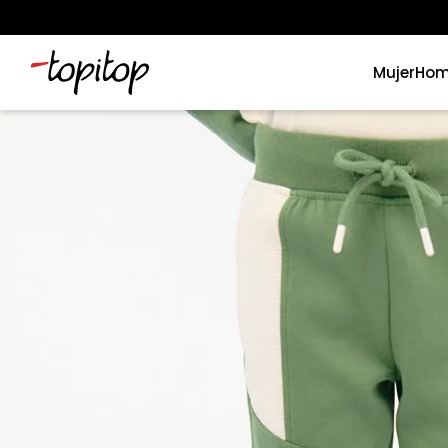
Mujer
Hom
Términos más buscados
1
.
xiomi
2
.
polos
3
.
polos mujer
4
.
casaca hombre
5
.
casacas
6
.
polo mujer
7
.
polos hombre
8
.
polo