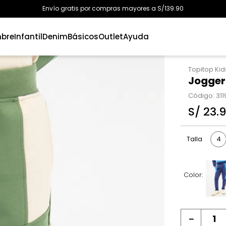
Envío gratis por compras mayores a S/139.90
bre
Infantil
Denim
Básicos
Outlet
Ayuda
Topitop Kid
Jogger
Código
:
31
S/
23
.
9
4
Talla
Color:
－