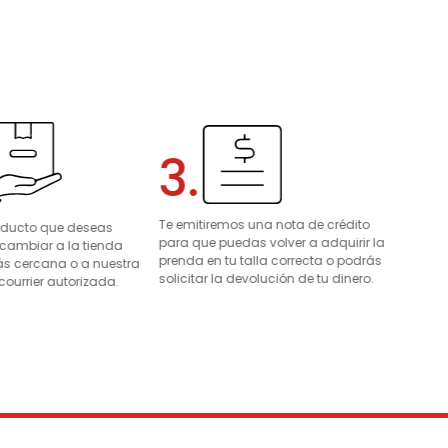
3.
Te emitiremos una nota de crédito
roducto que deseas
para que puedas volver a adquirir la
 cambiar a la tienda
prenda en tu talla correcta o podrás
s cercana o a nuestra
solicitar la devolución de tu dinero.
courrier autorizada.