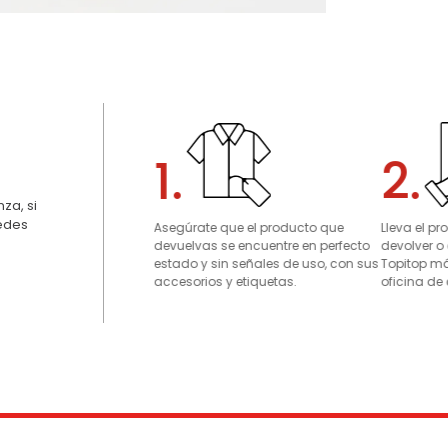
1.
2.
za, si
uedes
Asegúrate que el producto que
Lleva el p
devuelvas se encuentre en perfecto
devolver o
estado y sin señales de uso, con sus
Topitop má
accesorios y etiquetas.
oficina de 