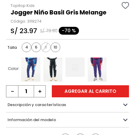
Topitop Kids
Jogger Niño Basil Gris Melange
Código
:
3119274
S/
23
.
97
-
70 %
S/
79
.
90
4
6
8
10
Talla
Color:
－
＋
AGREGAR AL CARRITO
Descripción y características
Información del modelo