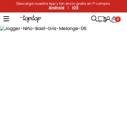
Descarga nuestra App y ten envío gratis en 1° compra.
Android
|
iOS
0
Términos más buscados
1
.
xiomi
2
.
polos
3
.
casaca hombre
4
.
casacas
5
.
polo mujer
6
.
polos mujer
7
.
polos hombre
8
.
polo