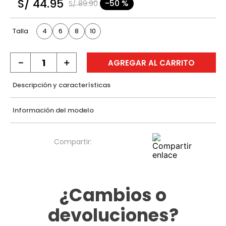
S/
44
.
95
-
50 %
S/
89
.
90
9
.
hawk
10
.
casaca
4
6
8
10
Talla
－
＋
AGREGAR AL CARRITO
Descripción y características
Información del modelo
¿Cambios o
devoluciones?