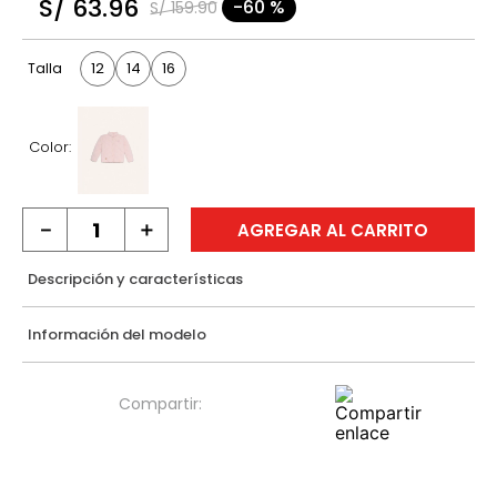
S/
63
.
96
-
60 %
S/
159
.
90
9
.
casaca
10
.
casaca mujer
12
14
16
Talla
Color:
－
＋
AGREGAR AL CARRITO
Descripción y características
Información del modelo