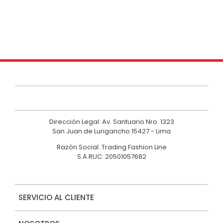
9
.
casaca
10
.
hawk
Dirección Legal: Av. Santuario Nro. 1323
San Juan de Lurigancho 15427 - Lima
Razón Social: Trading Fashion Line
S.A.RUC: 20501057682