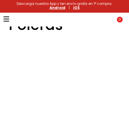
Descarga nuestra App y ten envío gratis en 1° compra.
Android
|
iOS
Poleras
0
Términos más buscados
1
.
xiomi
2
.
polos
3
.
casaca hombre
4
.
polo mujer
5
.
casacas
6
.
polos mujer
7
.
polos hombre
8
.
polo