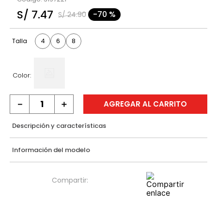
9
.
hawk
S/
7
.
47
-
70 %
S/
24
.
90
10
.
casaca
4
6
8
Talla
Color:
－
＋
AGREGAR AL CARRITO
Descripción y características
Información del modelo