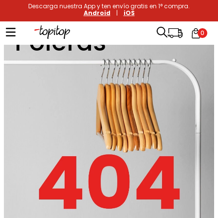
Descarga nuestra App y ten envío gratis en 1° compra.
Android
|
iOS
Poleras
0
Términos más buscados
1
.
xiomi
2
.
polos
3
.
casaca hombre
4
.
casacas
5
.
polo mujer
6
.
polos mujer
7
.
polos hombre
8
.
polo