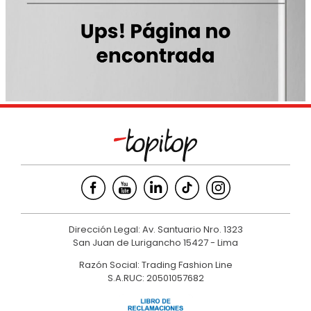
9
.
hawk
10
.
casaca
Dirección Legal: Av. Santuario Nro. 1323
San Juan de Lurigancho 15427 - Lima
Razón Social: Trading Fashion Line
S.A.RUC: 20501057682