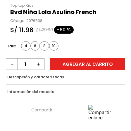
Topitop Kids
Bvd Niña Lola Azulino French
Código
:
2076538
S/
11
.
96
-
60 %
S/
29
.
90
4
6
8
10
Talla
－
＋
AGREGAR AL CARRITO
Descripción y características
Información del modelo