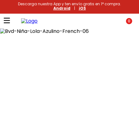
Descarga nuestra App y ten envío gratis en 1° compra.
Android
|
iOS
0
Términos más buscados
1
.
xiomi
2
.
polos
3
.
casaca hombre
4
.
polo mujer
5
.
casacas
6
.
polos mujer
7
.
polos hombre
8
.
polo