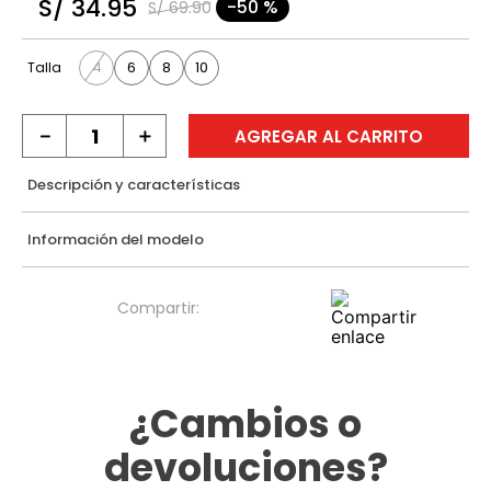
S/
34
.
95
-
50 %
S/
69
.
90
9
.
casaca
10
.
casaca mujer
4
6
8
10
Talla
－
＋
AGREGAR AL CARRITO
Descripción y características
Información del modelo
¿Cambios o
devoluciones?