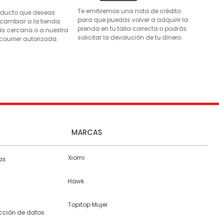
Te emitiremos una nota de crédito
roducto que deseas
para que puedas volver a adquirir la
 cambiar a la tienda
prenda en tu talla correcta o podrás
s cercana o a nuestra
solicitar la devolución de tu dinero.
courrier autorizada.
MARCAS
Xiomi
as
Hawk
Topitop Mujer
ección de datos