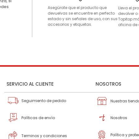
za, si
uedes
Asegúrate que el producto que
Lleva el p
devuelvas se encuentre en perfecto
devolver o
estado y sin señales de uso, con sus
Topitop má
accesorios y etiquetas.
oficina de 
SERVICIO AL CLIENTE
NOSOTROS
Seguimiento de pedido
Nuestras tiend
Políticas de envío
Nosotros
Política y prot
Terminos y condiciones