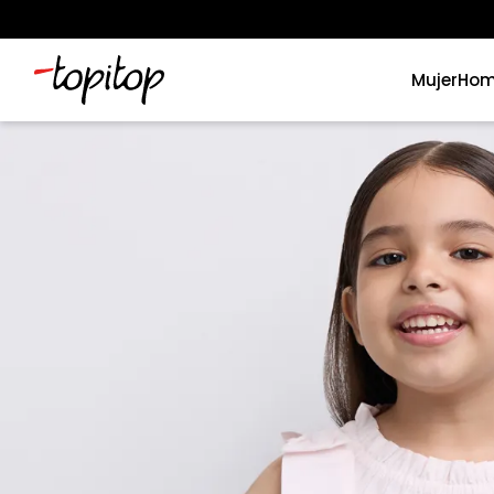
Mujer
Hom
Términos más buscados
1
.
xiomi
2
.
polos
3
.
casaca hombre
4
.
casacas
5
.
polo mujer
6
.
polos mujer
7
.
polo hombre
8
.
polos hombre