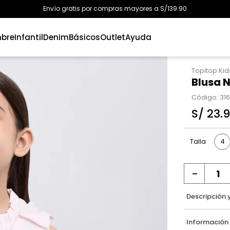
Envío gratis por compras mayores a S/139.90
bre
Infantil
Denim
Básicos
Outlet
Ayuda
Topitop Kid
Blusa 
Código
:
31
S/
23
.
4
Talla
－
Descripción 