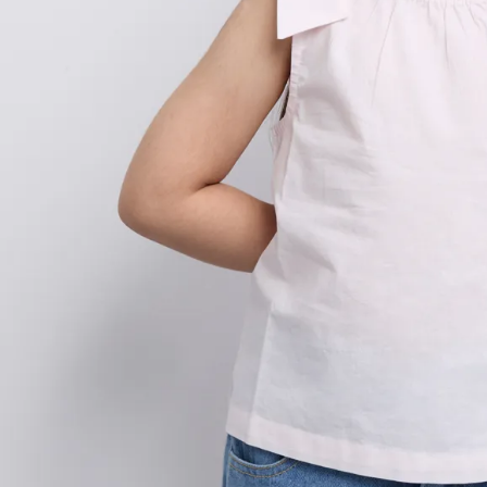
9
.
polo
10
.
casaca