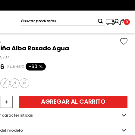
Buscar productos...
0
s
Niña Alba Rosado Agua
65737
96
-
60 %
S/
59
.
90
6
8
10
AGREGAR AL CARRITO
＋
y características
Información del modelo