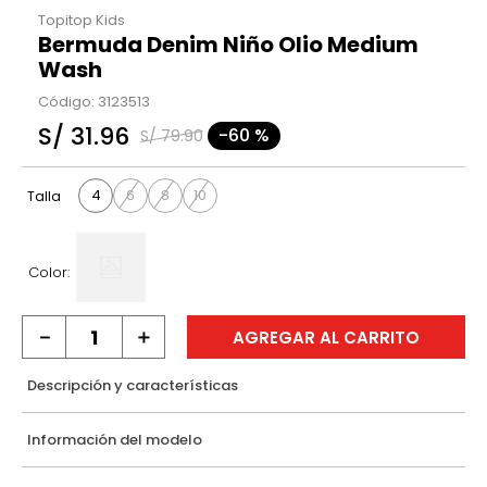
Topitop Kids
Bermuda Denim Niño Olio Medium
Wash
Código
:
3123513
S/
31
.
96
-
60 %
S/
79
.
90
4
6
8
10
Talla
Color:
－
＋
AGREGAR AL CARRITO
Descripción y características
Información del modelo