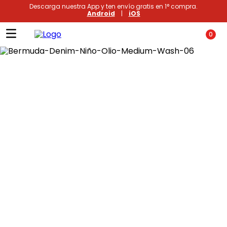
Descarga nuestra App y ten envío gratis en 1° compra.
Android
|
iOS
0
Términos más buscados
1
.
xiomi
2
.
polos
3
.
casaca hombre
4
.
casacas
5
.
polo mujer
6
.
polos mujer
7
.
polos hombre
8
.
polo