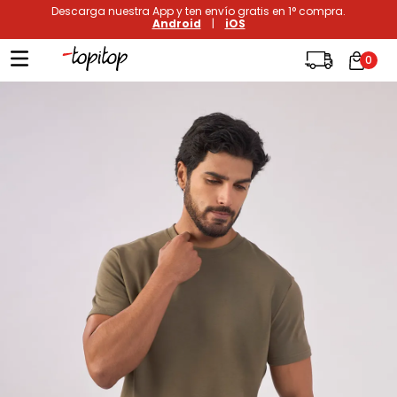
Descarga nuestra App y ten envío gratis en 1° compra.
Android
|
iOS
0
Términos más buscados
1
.
xiomi
2
.
polos
3
.
casaca hombre
4
.
casacas
5
.
polo mujer
6
.
polos mujer
7
.
polos hombre
8
.
polo