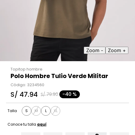
9
.
casaca
10
.
casaca mujer
Zoom -
Zoom +
Topitop hombre
Polo Hombre Tulio Verde Militar
Código
:
3234560
S/
47
.
94
-
40 %
S/
79
.
90
S
M
L
XL
Talla
Conoce tu talla
aquí