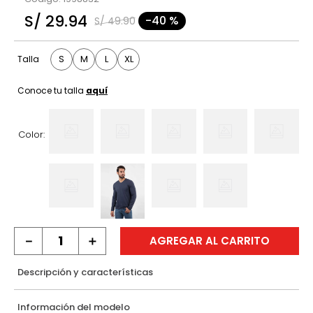
9
.
hawk
S/
29
.
94
-
40 %
S/
49
.
90
10
.
casaca
S
M
L
XL
Talla
Conoce tu talla
aquí
Color:
－
＋
AGREGAR AL CARRITO
Descripción y características
Información del modelo