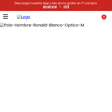
Descarga nuestra App y ten envío gratis en 1° compra.
Android
|
iOS
0
Términos más buscados
1
.
xiomi
2
.
polos
3
.
casaca hombre
4
.
casacas
5
.
polo mujer
6
.
polos mujer
7
.
polos hombre
8
.
polo