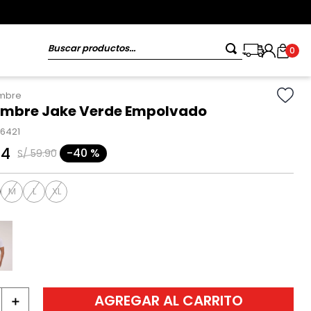
Buscar productos...
0
ombre
ombre Jake Verde Empolvado
16421
94
-
40 %
S/
59
.
90
M
L
XL
AGREGAR AL CARRITO
＋