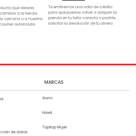
Te emitiremos una nota de crédito
roducto que deseas
para que puedas volver a adquirir la
 cambiar a la tienda
prenda en tu talla correcta o podrás
s cercana o a nuestra
solicitar la devolución de tu dinero.
courrier autorizada.
MARCAS
Xiomi
as
Hawk
Topitop Mujer
ección de datos