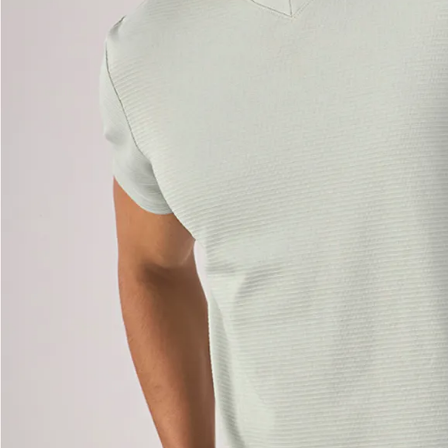
9
.
polo
10
.
casaca