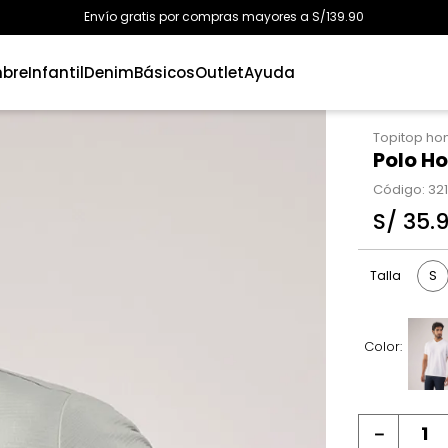
Envío gratis por compras mayores a S/139.90
bre
Infantil
Denim
Básicos
Outlet
Ayuda
Topitop h
Polo H
Código
:
32
S/
35
.
S
Talla
Color:
－