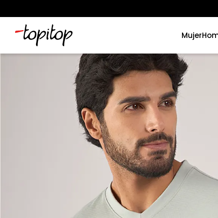
Mujer
Hom
Términos más buscados
1
.
xiomi
2
.
polos
3
.
casaca hombre
4
.
casacas
5
.
polo mujer
6
.
polos mujer
7
.
polo hombre
8
.
polos hombre