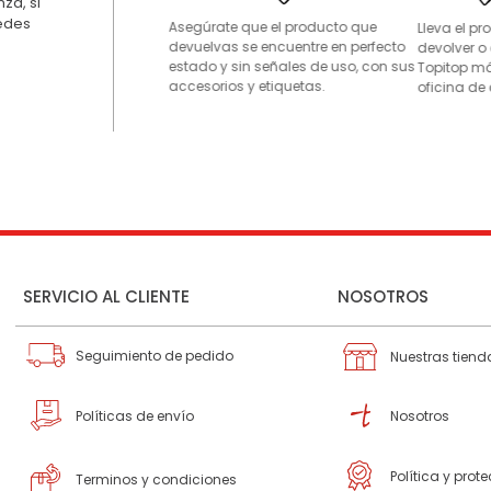
za, si
uedes
Asegúrate que el producto que
Lleva el p
devuelvas se encuentre en perfecto
devolver o
estado y sin señales de uso, con sus
Topitop má
accesorios y etiquetas.
oficina de 
SERVICIO AL CLIENTE
NOSOTROS
Seguimiento de pedido
Nuestras tiend
Políticas de envío
Nosotros
Política y prot
Terminos y condiciones