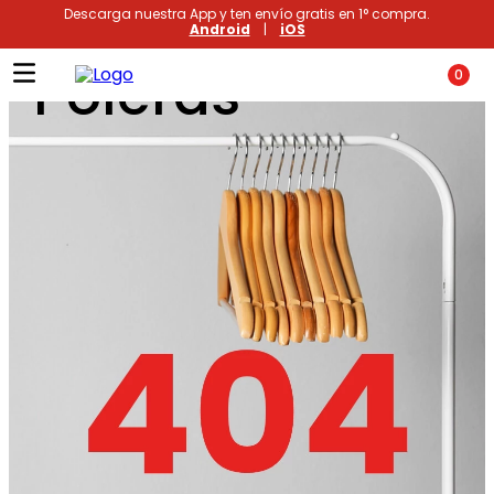
Descarga nuestra App y ten envío gratis en 1° compra.
Android
|
iOS
Poleras
0
Términos más buscados
1
.
xiomi
2
.
polos
3
.
casaca hombre
4
.
casacas
5
.
polo mujer
6
.
polos mujer
7
.
polo hombre
8
.
polos hombre