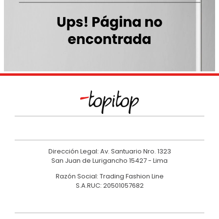
9
.
polo
10
.
casaca
Dirección Legal: Av. Santuario Nro. 1323
San Juan de Lurigancho 15427 - Lima
Razón Social: Trading Fashion Line
S.A.RUC: 20501057682