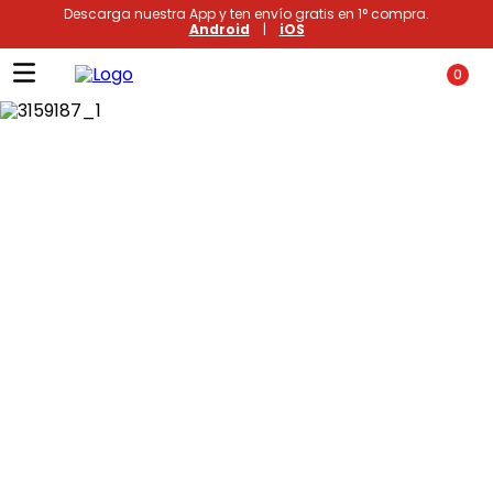
Descarga nuestra App y ten envío gratis en 1° compra.
Android
|
iOS
0
Términos más buscados
1
.
xiomi
2
.
polos
3
.
casaca hombre
4
.
polo mujer
5
.
casacas
6
.
polos mujer
7
.
polos hombre
8
.
polo