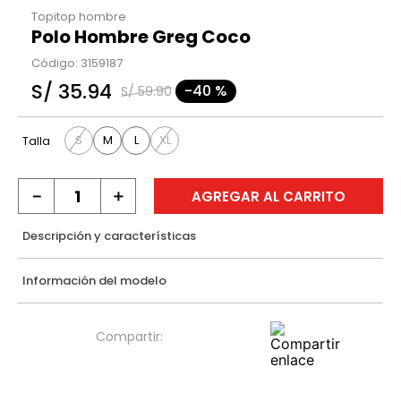
Topitop hombre
Polo Hombre Greg Coco
Código
:
3159187
S/
35
.
94
-
40 %
S/
59
.
90
S
M
L
XL
Talla
－
＋
AGREGAR AL CARRITO
Descripción y características
Información del modelo