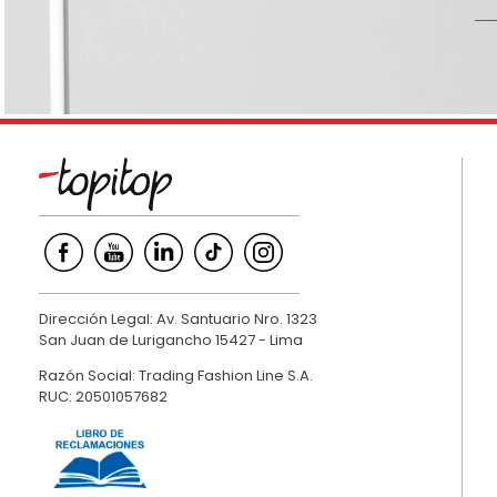
9
.
hawk
10
.
casaca
Dirección Legal: Av. Santuario Nro. 1323
San Juan de Lurigancho 15427 - Lima
Razón Social: Trading Fashion Line S.A.
RUC: 20501057682