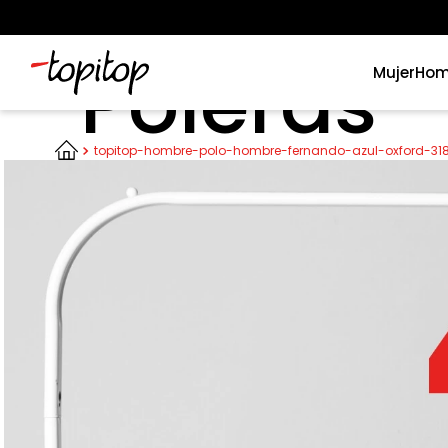
Poleras
Mujer
Hom
Términos más buscados
topitop-hombre-polo-hombre-fernando-azul-oxford-31
1
.
xiomi
2
.
polos
3
.
polos mujer
4
.
casaca hombre
5
.
casacas
6
.
polo mujer
7
.
polos hombre
8
.
polo