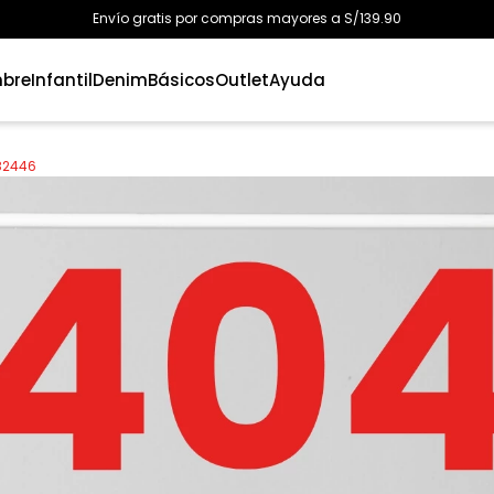
Envío gratis por compras mayores a S/139.90
bre
Infantil
Denim
Básicos
Outlet
Ayuda
82446