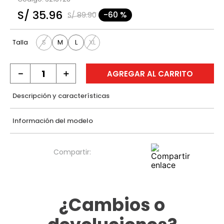
9
.
casaca
S/
35
.
96
-
60 %
S/
89
.
90
10
.
hawk
S
M
L
XL
Talla
－
＋
AGREGAR AL CARRITO
Descripción y características
Información del modelo
¿Cambios o