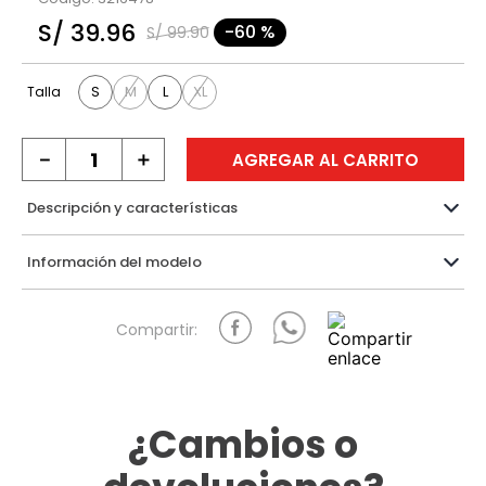
9
.
hawk
S/
39
.
96
-
60 %
S/
99
.
90
10
.
casaca
S
M
L
XL
Talla
－
＋
AGREGAR AL CARRITO
Descripción y características
Información del modelo
¿Cambios o