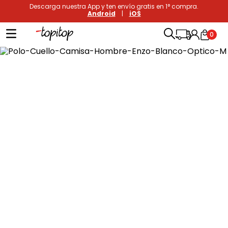
Descarga nuestra App y ten envío gratis en 1° compra.
Android
|
iOS
0
Términos más buscados
1
.
xiomi
2
.
polos
3
.
polos mujer
4
.
casaca hombre
5
.
casacas
6
.
polo mujer
7
.
polos hombre
8
.
polo