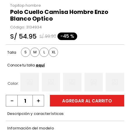
Topitop hombre
Polo Cuello Camisa Hombre Enzo
Blanco Optico
Código
:
3134934
S/
54
.
95
-
45 %
S/
99
.
90
S
M
L
XL
Talla
Conoce tu talla
aquí
Color:
－
＋
AGREGAR AL CARRITO
Descripción y características
Información del modelo