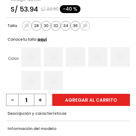
9
.
casaca
S/
53
.
94
-
40 %
S/
89
.
90
10
.
blusas
26
28
30
32
34
36
38
Talla
Conoce tu talla
aquí
Color:
－
＋
AGREGAR AL CARRITO
Descripción y características
Información del modelo